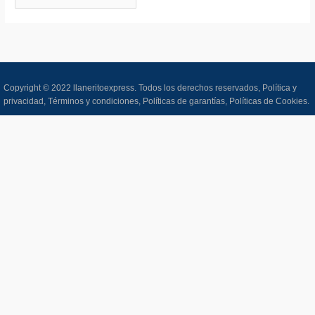
Copyright © 2022 llaneritoexpress. Todos los derechos reservados,
Política y
privacidad,
Términos y condiciones,
Políticas de garantías,
Políticas de Cookies.