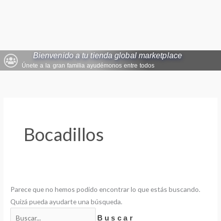
Ir
al
contenido
Bienvenido a tu tienda global marketplace
Únete a la gran familia ayudémonos entre todos
Buscar
por:
Bocadillos
Parece que no hemos podido encontrar lo que estás buscando.
Quizá pueda ayudarte una búsqueda.