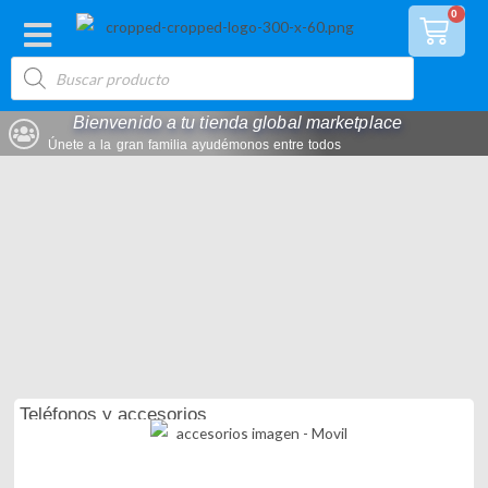
Ir
0
Car
al
Búsqueda
contenido
de
productos
Bienvenido a tu tienda global marketplace
Únete a la gran familia ayudémonos entre todos
Teléfonos y accesorios