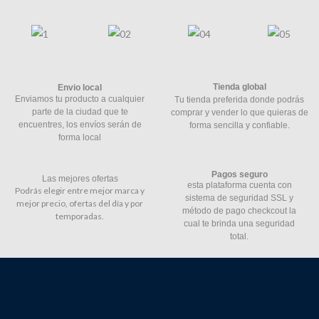
Tienda global
Envio local
Enviamos tu producto a cualquier
Tu tienda preferida donde podrás
parte de la ciudad que te
comprar y vender lo que quieras de
encuentres, los envíos serán de
forma sencilla y confiable.
forma local
Pagos seguro
Las mejores ofertas
esta plataforma cuenta con
Podrás elegir entre mejor marca y
sistema de seguridad SSL y
mejor precio, ofertas del día y por
método de pago checkcout la
temporadas.
cual te brinda una seguridad
total.